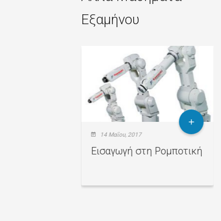
Εξαμήνου
2015
14 Μαΐου, 2017
 Ευφυής
Εισαγωγή στη Ρομποτική
στημάτων