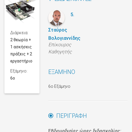
5.
Σταύρος
Διάρκεια:
Βολογιαννίδης
2 θεωρία +
Επίκουρος
1 ασκήσεις
Καθηγητής
πράξεις + 2
εργαστήριο
Εξάμηνο:
ΕΞΆΜΗΝΟ
6o
6ο Εξάμηνο
ΠΕΡΙΓΡΑΦΗ
Εβδομαδιαίες ώρες διδασκαλίας: