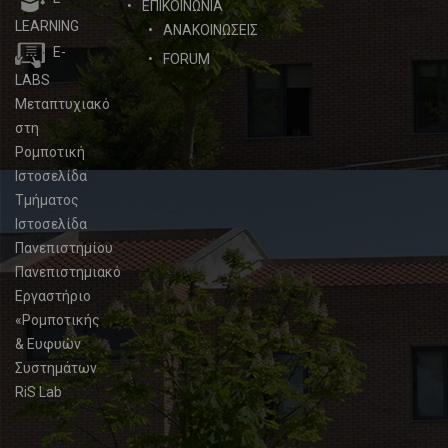
ΕΠΙΚΟΙΝΩΝΙΑ
LEARNING
ΑΝΑΚΟΙΝΩΣΕΙΣ
E-
FORUM
LABS
Μεταπτυχιακό
στη
Ρομποτική
Ιστοσελίδα
Τμήματος
Ιστοσελίδα
Πανεπιστημίου
Πανεπιστημιακό
Εργαστήριο
«Ρομποτικής
& Ευφυών
Συστημάτων
RiS Lab