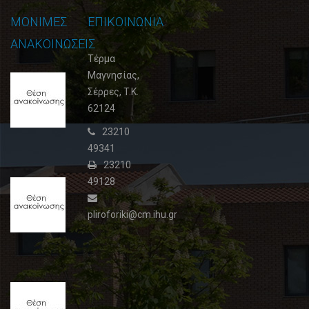
ΜΟΝΙΜΕΣ
ΕΠΙΚΟΙΝΩΝΙΑ
ΑΝΑΚΟΙΝΩΣΕΙΣ
Τέρμα
Μαγνησίας,
Θέση
Σέρρες, T.K.
ανακοίνωσης
62124
3
02
23210
Φεβρουαρίου,
49341
2015
23210
49128
Θέση
ανακοίνωσης
2
pliroforiki@cm.ihu.gr
09
Ιουλίου,
2015
Θέση
ανακοίνωσης