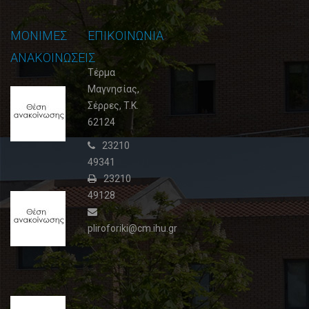
ΜΟΝΙΜΕΣ
ΕΠΙΚΟΙΝΩΝΙΑ
ΑΝΑΚΟΙΝΩΣΕΙΣ
Τέρμα
Μαγνησίας,
Θέση
Σέρρες, T.K.
ανακοίνωσης
62124
3
02
23210
Φεβρουαρίου,
49341
2015
23210
49128
Θέση
ανακοίνωσης
2
pliroforiki@cm.ihu.gr
09
Ιουλίου,
2015
Θέση