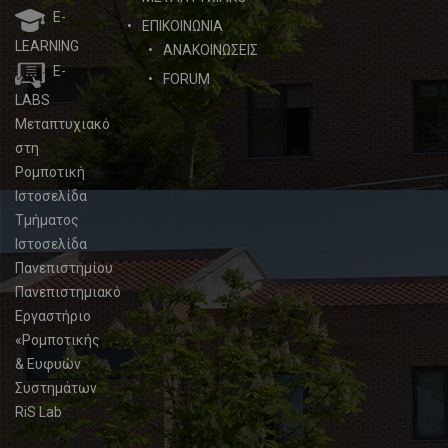
E-
ΕΠΙΚΟΙΝΩΝΙΑ
LEARNING
ΑΝΑΚΟΙΝΩΣΕΙΣ
E-
FORUM
LABS
Μεταπτυχιακό
στη
Ρομποτική
Ιστοσελίδα
Τμήματος
Ιστοσελίδα
Πανεπιστημίου
Πανεπιστημιακό
Εργαστήριο
«Ρομποτικής
& Ευφυών
Συστημάτων
RiS Lab