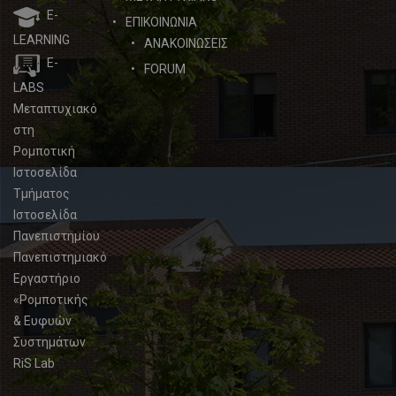
E-
ΕΠΙΚΟΙΝΩΝΙΑ
LEARNING
ΑΝΑΚΟΙΝΩΣΕΙΣ
E-
FORUM
LABS
Μεταπτυχιακό
στη
Ρομποτική
Ιστοσελίδα
Τμήματος
Ιστοσελίδα
Πανεπιστημίου
Πανεπιστημιακό
Εργαστήριο
«Ρομποτικής
& Ευφυών
Συστημάτων
RiS Lab