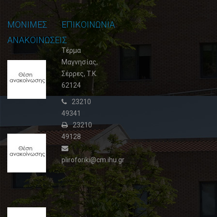
ΜΟΝΙΜΕΣ
ΕΠΙΚΟΙΝΩΝΙΑ
ΑΝΑΚΟΙΝΩΣΕΙΣ
Τέρμα
Μαγνησίας,
Θέση
Σέρρες, T.K.
ανακοίνωσης
62124
3
02
23210
Φεβρουαρίου,
49341
2015
23210
49128
Θέση
ανακοίνωσης
2
pliroforiki@cm.ihu.gr
09
Ιουλίου,
2015
Θέση