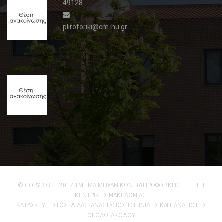
49128
Θέση
ανακοίνωσης
2
pliroforiki@cm.ihu.gr
09
Ιουλίου,
2015
Θέση
ανακοίνωσης
1
28
Ιουλίου,
2015
© COPYRIGHT 2017 ΤΜΗΜΑ ΜΗΧΑΝΙΚΩΝ ΠΛΗΡΟΦΟΡΙΚΗΣ Τ.Ε. - ΤΕΙ
ΚΕΝΤΡΙΚΗΣ ΜΑΚΕΔΟΝΙΑΣ.
ΚΑΤΑΣΚΕΥΗ ΙΣΤΟΣΕΛΙΔΑΣ: ΑΝΑΣΤΑΣΙΟΣ ΤΣΙΤΙΝΙΔΗΣ ΚΑΙ ΠΑΝΑΓΙΩΤΗΣ
ΘΕΟΔΩΡΑΚΟΛΟΥ