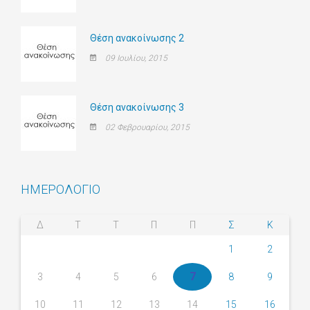
Θέση ανακοίνωσης 2
09 Ιουλίου, 2015
Θέση ανακοίνωσης 3
02 Φεβρουαρίου, 2015
ΗΜΕΡΟΛΟΓΙΟ
Δ
Τ
Τ
Π
Π
Σ
Κ
1
2
7
3
4
5
6
8
9
10
11
12
13
14
15
16