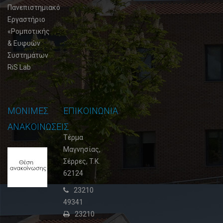
Πανεπιστημιακό
Εργαστήριο
«Ρομποτικής
& Ευφυών
Συστημάτων
RiS Lab
ΜΟΝΙΜΕΣ
ΕΠΙΚΟΙΝΩΝΙΑ
ΑΝΑΚΟΙΝΩΣΕΙΣ
Τέρμα
Μαγνησίας,
Θέση
Σέρρες, T.K.
ανακοίνωσης
62124
3
02
23210
Φεβρουαρίου,
49341
2015
23210