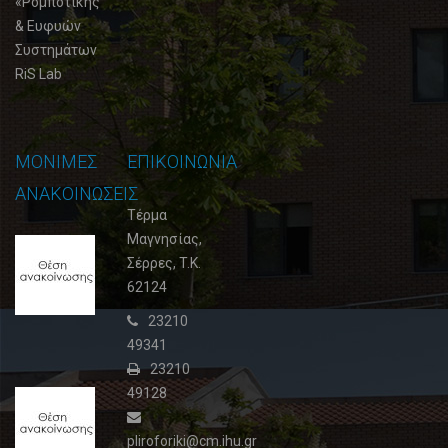
«Ρομποτικής
& Ευφυών
Συστημάτων
RiS Lab
ΜΟΝΙΜΕΣ
ΕΠΙΚΟΙΝΩΝΙΑ
ΑΝΑΚΟΙΝΩΣΕΙΣ
Τέρμα
Μαγνησίας,
Θέση
Σέρρες, T.K.
ανακοίνωσης
62124
3
02
23210
Φεβρουαρίου,
49341
2015
23210
49128
Θέση
ανακοίνωσης
2
pliroforiki@cm.ihu.gr