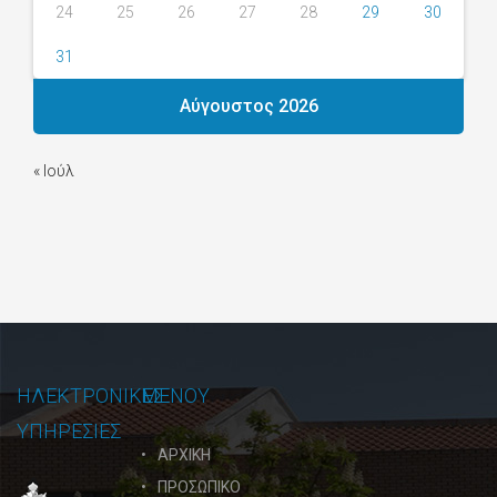
24
25
26
27
28
29
30
31
Αύγουστος 2026
« Ιούλ
ΗΛΕΚΤΡΟΝΙΚΕΣ
ΜΕΝΟΥ
ΥΠΗΡΕΣΙΕΣ
ΑΡΧΙΚΗ
ΠΡΟΣΩΠΙΚΟ