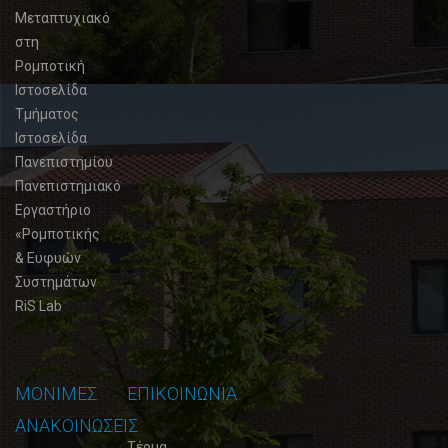
Μεταπτυχιακό
στη
Ρομποτική
Ιστοσελίδα
Τμήματος
Ιστοσελίδα
Πανεπιστημίου
Πανεπιστημιακό
Εργαστήριο
«Ρομποτικής
& Ευφυών
Συστημάτων
RiS Lab
ΜΟΝΙΜΕΣ
ΕΠΙΚΟΙΝΩΝΙΑ
ΑΝΑΚΟΙΝΩΣΕΙΣ
Τέρμα