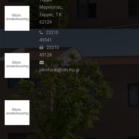
Μαγνησίας,
Θέση
Σέρρες, T.K.
ανακοίνωσης
62124
3
02
23210
Φεβρουαρίου,
49341
2015
23210
49128
Θέση
ανακοίνωσης
2
pliroforiki@cm.ihu.gr
09
Ιουλίου,
2015
Θέση
ανακοίνωσης
1
28
Ιουλίου,
2015