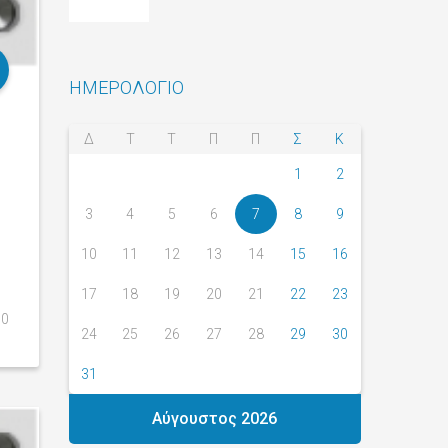
ΗΜΕΡΟΛΟΓΙΟ
Δ
Τ
Τ
Π
Π
Σ
Κ
1
2
3
4
5
6
7
8
9
10
11
12
13
14
15
16
17
18
19
20
21
22
23
0
24
25
26
27
28
29
30
31
Αύγουστος 2026