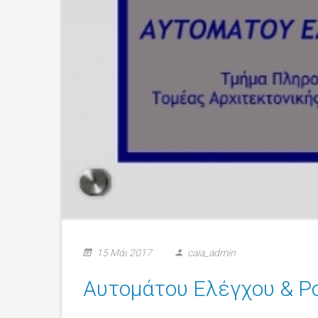
15 Μάι 2017
caia_admin
Αυτομάτου Ελέγχου & Ρ